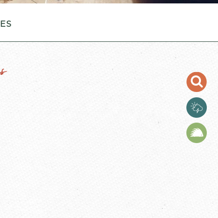
les
s