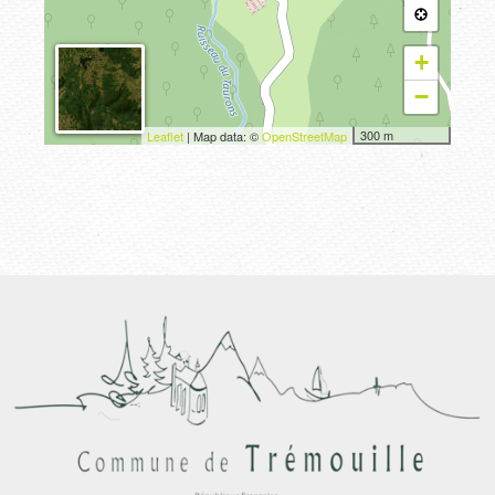
+
−
300 m
Leaflet
| Map data: ©
OpenStreetMap