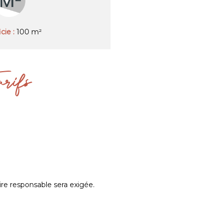
cie :
100 m²
arifs
aire responsable sera exigée.