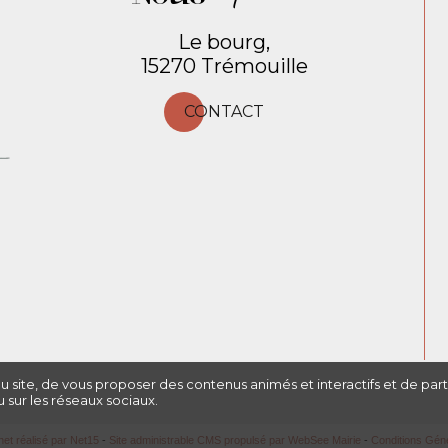
Le bourg,
15270 Trémouille
CONTACT
du site, de vous proposer des contenus animés et interactifs et de par
 sur les réseaux sociaux.
net réalisé par Net15
-
Site administrable CMS propulsé par WebSee Mairie
-
Conditions Génér