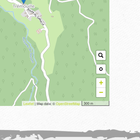
+
−
300 m
Leaflet
| Map data: ©
OpenStreetMap