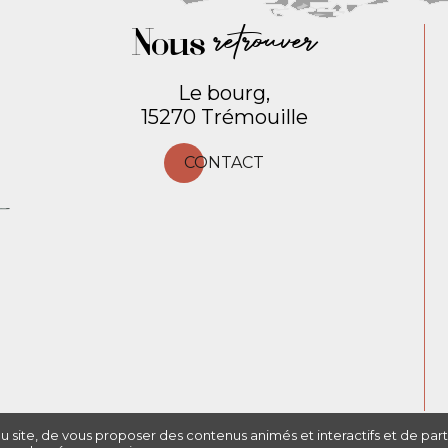
Nous
retrouver
Le bourg,
15270 Trémouille
CONTACT
du site, de vous proposer des contenus animés et interactifs et de par